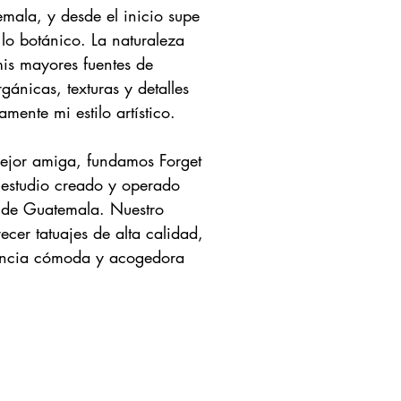
ala, y desde el inicio supe 
o botánico. La naturaleza 
is mayores fuentes de 
gánicas, texturas y detalles 
ente mi estilo artístico.

jor amiga, fundamos Forget 
 estudio creado y operado 
 de Guatemala. Nuestro 
cer tatuajes de alta calidad, 
encia cómoda y acogedora 
o conectar con personas de 
arte a diferentes rincones. 
 de tatuar en ciudades como 