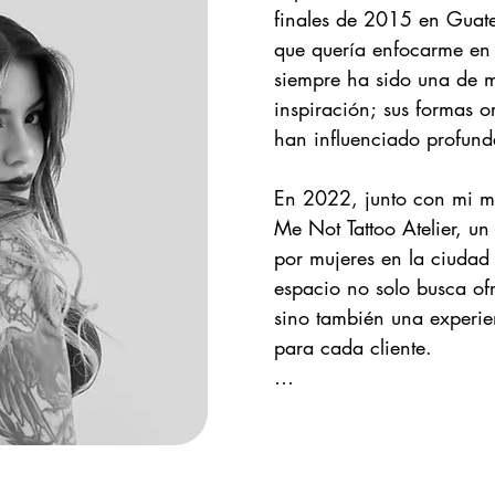
finales de 2015 en Guatem
que quería enfocarme en l
siempre ha sido una de m
inspiración; sus formas or
han influenciado profundam
En 2022, junto con mi me
Me Not Tattoo Atelier, un
por mujeres en la ciudad
espacio no solo busca ofre
sino también una experi
para cada cliente.

El tatuaje me ha permitid
todo el mundo y llevar mi 
He tenido la oportunidad